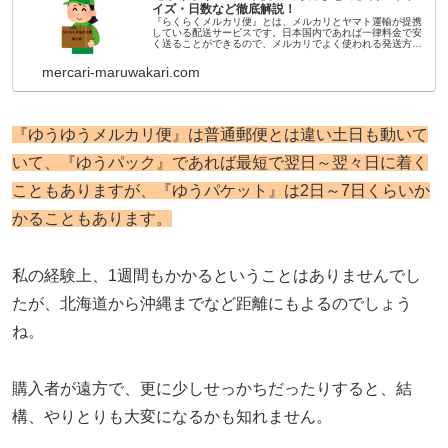
イズ・日数など徹底解説！
『らくらくメルカリ便』とは、メルカリとヤマト運輸が提携
している配送サービスです。日本国内であれば一律料金で安
く送ることができるので、メルカリでよく使われる発送方法
です。そこで今回は料金やサイズ、配送にかかる日数や時間
指定などについてまとめてみました。
mercari-maruwakari.com
『ゆうゆうメルカリ便』は普通郵便とは違い土日も動いて
いて、『ゆうパック』であれば最短で翌日～翌々日に着く
こともありますが、『ゆうパケット』は2日～7日くらいか
かることもあります。
私の経験上、1週間もかかるということはありませんでし
たが、北海道から沖縄までなど距離にもよるのでしょう
ね。
購入者が遠方で、更に少しせっかちだったりすると、結
構、やりとりも大変になるかも知れません。