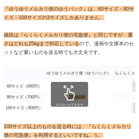
『ゆうゆうメルカリ便のゆうパック』は、60サイズ・80サ
イズ・100サイズの3サイズしかありません。
値段は『らくらくメルカリ便の宅急便』と同じですが、重
さはどれも25kgまで対応している
ので、漫画や文庫本のセ
ットなど重いものを送る時でも大丈夫です。
ゆうゆうメルカリ便（ゆうパック）
らくらくメル
60サイズ（600円）
2
80サイズ（700円）
25kg以内
5
スクロールできます
100サイズ（900円）
5
100サイズ以上のものを送る時には、『らくらくメルカリ
便の宅急便』を利用するといいですね。う。